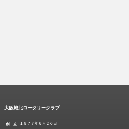
大阪城北ロータリークラブ
１９７７年６月２０日
創 立