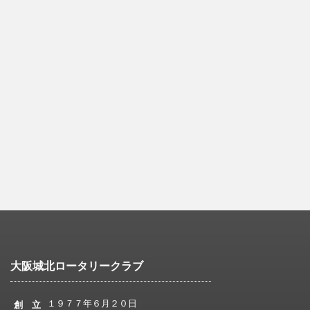
大阪城北ロータリークラブ
１９７７年６月２０日
創 立