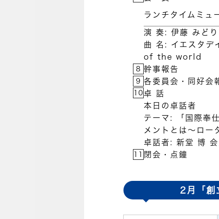
ランチタイムミュ
演 奏: 伊藤 みどり
曲 名: イエスタデ
of the world
幹事報告
8
各委員会・同好会
9
10
卓 話
本日の卓話者
テーマ: 「国際奉
メントとは〜ロー
卓話者: 新堂 博 
閉会・点鐘
11
2月「創