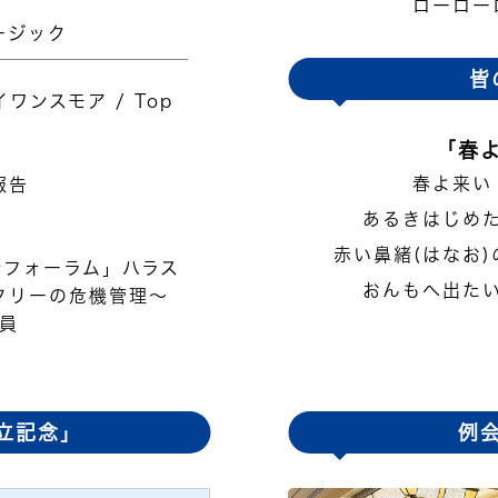
ローロー
ージック
皆
イワンスモア / Top
「春
春よ来い
報告
あるきはじめ
赤い鼻緒(はなお
仕フォーラム」ハラス
おんもへ出た
タリーの危機管理〜
会員
立記念」
例