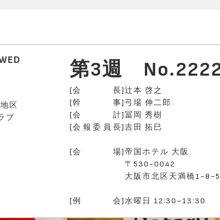
WED
第3週
No.222
[
会
長
]
辻本 啓之
[
幹
事
]
弓場 伸二郎
0地区
[
会
計
]
冨岡 秀樹
ラブ
[
会
報
委
員
長
]
吉田 拓巳
[
会
場
]
帝国ホテル 大阪
〒530-0042
大阪市北区天満橋1-8-5
[
例
会
]
水曜日 12:30~13:30