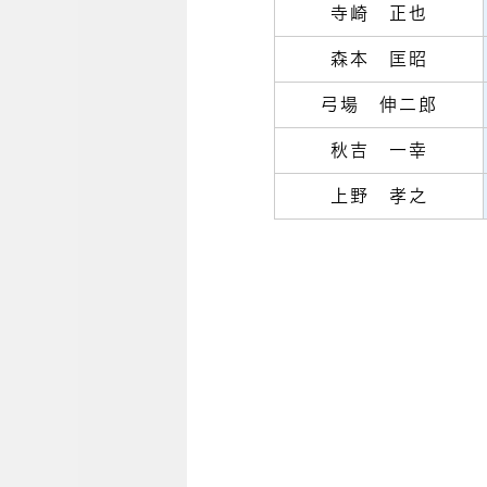
寺崎 正也
森本 匡昭
弓場 伸二郎
秋吉 一幸
上野 孝之