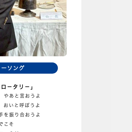
リーソング
そロ－タリ－」
 やあと言おうよ
 おいと呼ぼうよ
手を振り合おうよ
でこそ