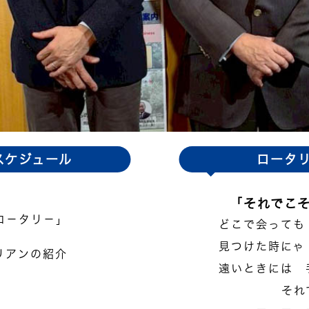
スケジュール
ロータ
「それでこ
そロ－タリ－」
どこで会っても
」
見つけた時にゃ
リアンの紹介
遠いときには 
それ