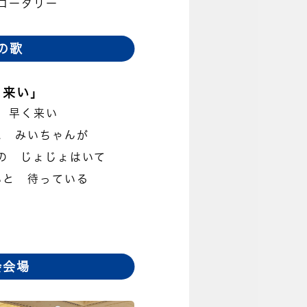
ロータリー
の歌
よ来い」
 早く来い
た みいちゃんが
)の じょじょはいて
いと 待っている
会会場