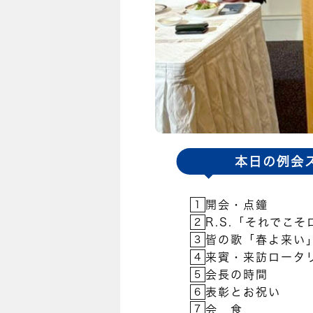
本日の例会
開会・点鐘
1
R.S.「それでこ
2
皆の歌「春よ来い
3
来賓・来訪ロータ
4
会長の時間
5
表彰とお祝い
6
7
会 食