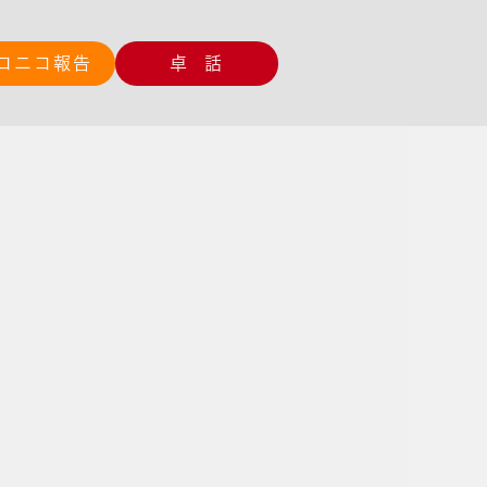
コニコ報告
卓 話