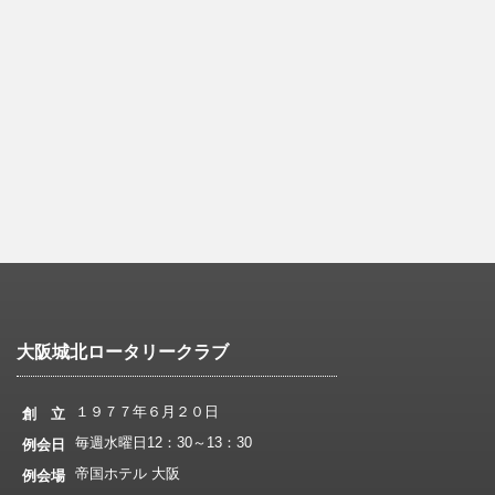
大阪城北ロータリークラブ
１９７７年６月２０日
創 立
毎週水曜日12：30～13：30
例会日
帝国ホテル 大阪
例会場