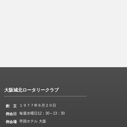
大阪城北ロータリークラブ
１９７７年６月２０日
創 立
毎週水曜日12：30～13：30
例会日
帝国ホテル 大阪
例会場