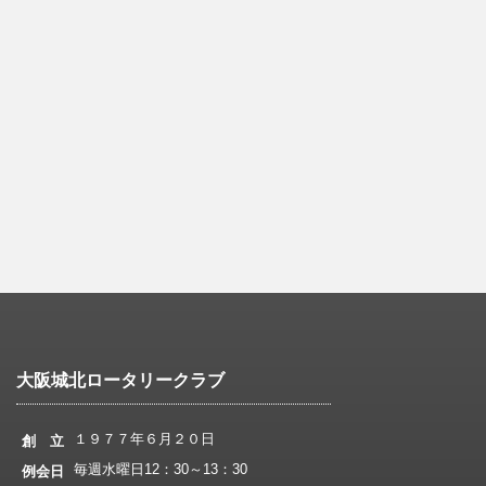
大阪城北ロータリークラブ
１９７７年６月２０日
創 立
毎週水曜日12：30～13：30
例会日