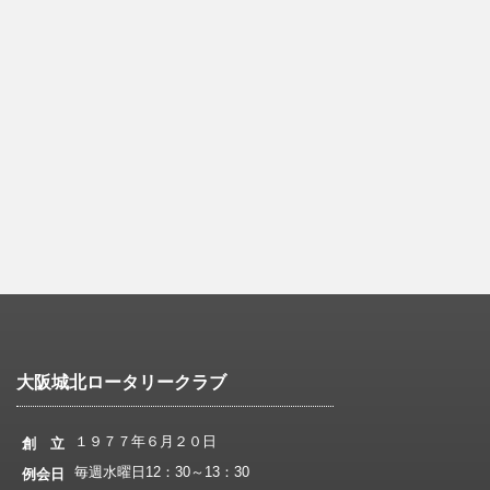
大阪城北ロータリークラブ
１９７７年６月２０日
創 立
毎週水曜日12：30～13：30
例会日