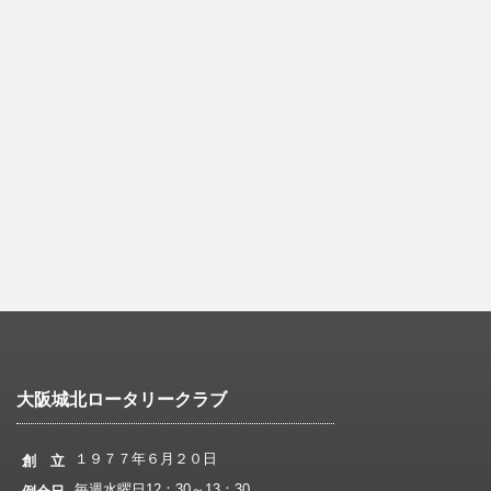
大阪城北ロータリークラブ
１９７７年６月２０日
創 立
毎週水曜日12：30～13：30