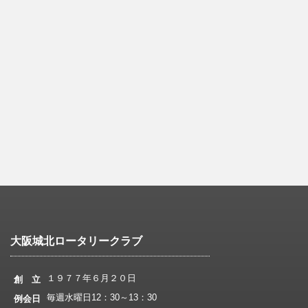
大阪城北ロータリークラブ
１９７７年６月２０日
創 立
毎週水曜日12：30～13：30
例会日