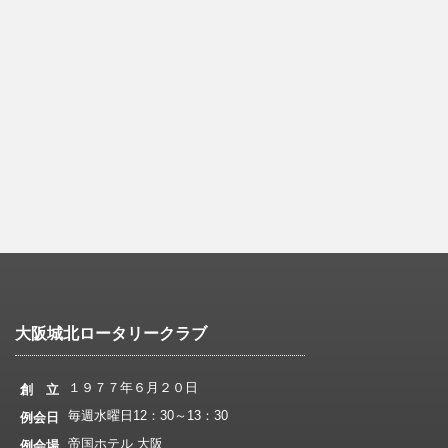
大阪城北ロータリークラブ
１９７７年６月２０日
創 立
毎週水曜日12：30～13：30
例会日
帝国ホテル 大阪
例会場