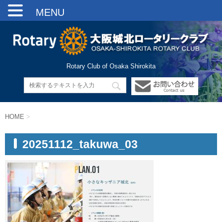
MENU
Rotary Club of Osaka Shirokita
HOME
>
20251112_takuwa_03