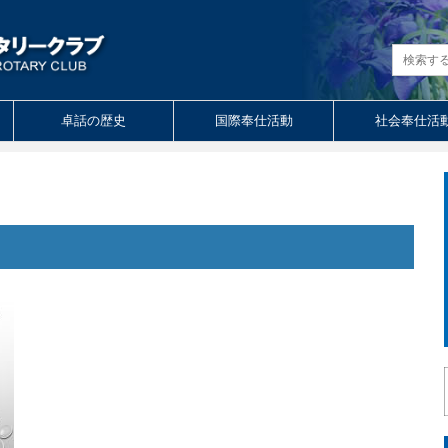
卓話の歴史
国際奉仕活動
社会奉仕活