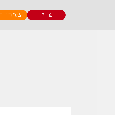
コニコ報告
卓 話