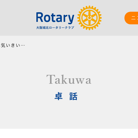
ニ
「健康な歯で元気いきいき」
Takuwa
卓話