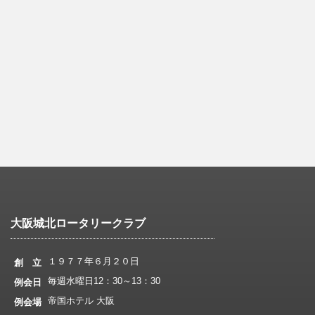
大阪城北ロータリークラブ
１９７７年６月２０日
創 立
毎週水曜日12：30～13：30
例会日
帝国ホテル 大阪
例会場