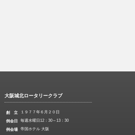
大阪城北ロータリークラブ
１９７７年６月２０日
創 立
毎週水曜日12：30～13：30
例会日
帝国ホテル 大阪
例会場