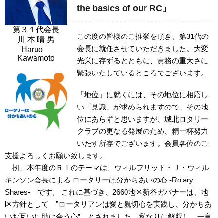
the basics of our RC」
第３１代会長
この度の皆様のご推挙を頂き、第31代の
川 本 晴 男
会長に就任させていただきました。大変
Haruo
Kawamoto
光栄に存ずるとともに、責務の重大さに
緊張いたしているところでございます。
「地位」に就くには、その地位に相応し
い「見識」が求められますので、その地
位にあらずと思いますが、城北ロタリー
クラブの更なる発展のため、精一杯努力
いたす所存でございます。会員各位のご
支援よろしくお願い致します。
扨、本年度のＲＩのテーマは、ウィルフリッド・Ｊ・ウィル
キンソン会長による ロータリーは分かちあいの心 -Rotary
Shares- です。 これに基づき、2660地区新谷ガバナーは、地
区方針として ”ロータリアンは愛と親切心を実践し、分かちあ
いお互いに助け合う心” とされました。私なりに解釈し、一言