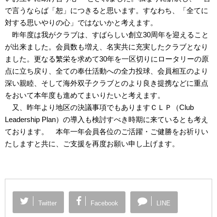
で言うならば「恕」につきると思います。すなわち、「全てに
対する思いやりの心」ではないかと考えます。
昨年度は我がクラブは、すばらしい創立30周年を迎えること
が出来ました。会員数も増え、名実共に充実したクラブとなり
ました。更なる繁栄を求めて30年を一区切りにロータリーの原
点に立ち戻り、全ての奉仕活動への全力投球、会員相互のより
深い親睦、そして海外双子クラブとのより良き提携などに重点
をおいて本年度も進めてまいりたいと考えます。
又、昨年より地区の決議事項でもありますＣＬＰ（Club
Leadership Plan）の導入も検討すべき時期に来ているとも考え
ております。 本年一年会員各位のご活躍・ご健勝をお祈りい
たしますと共に、ご支援を再度お願い申し上げます。
Twitter
Facebook
LINE