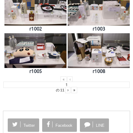
r1002
r1003
r1005
r1008
«
‹
の
11
›
»
Twitter
Facebook
LINE