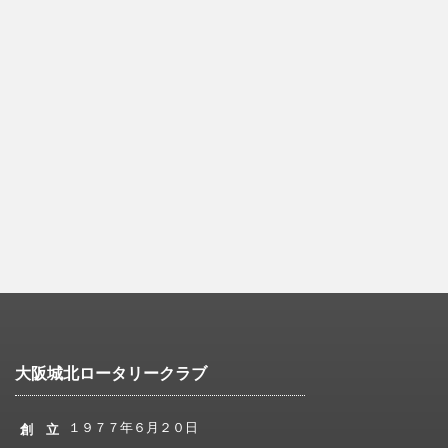
大阪城北ロータリークラブ
１９７７年６月２０日
創 立