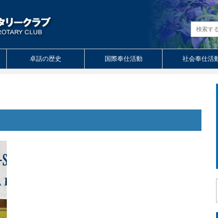
卓話の歴史
国際奉仕活動
社会奉仕活