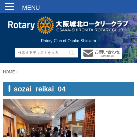
MENU
Rotary Club of Osaka Shirokita
HOME
>
sozai_reikai_04