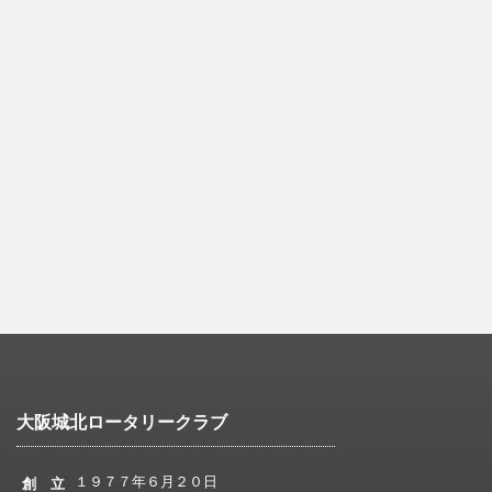
大阪城北ロータリークラブ
１９７７年６月２０日
創 立