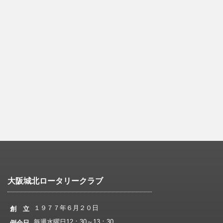
大阪城北ロータリークラブ
１９７７年６月２０日
創 立
毎週水曜日12：30～13：30
例会日