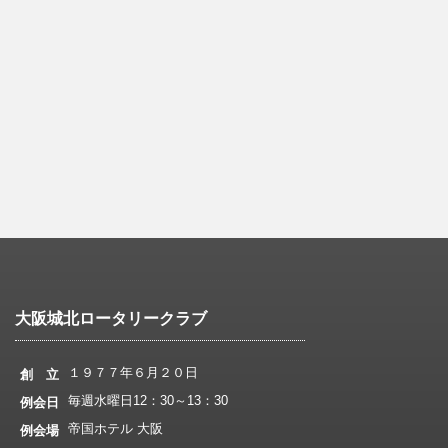
大阪城北ロータリークラブ
１９７７年６月２０日
創 立
毎週水曜日12：30～13：30
例会日
帝国ホテル 大阪
例会場