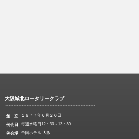
大阪城北ロータリークラブ
１９７７年６月２０日
創 立
毎週水曜日12：30～13：30
例会日
帝国ホテル 大阪
例会場