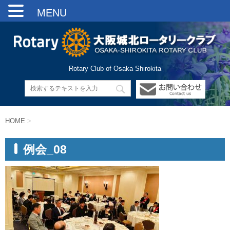
MENU
Rotary Club of Osaka Shirokita
HOME
>
例会_08