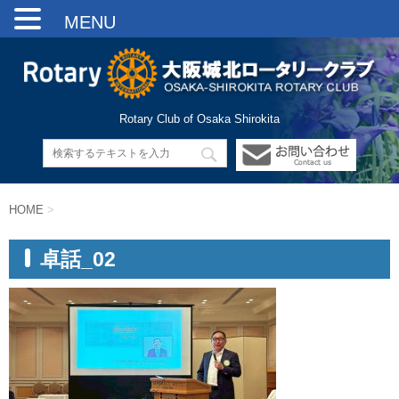
MENU
Rotary Club of Osaka Shirokita
HOME
>
卓話_02