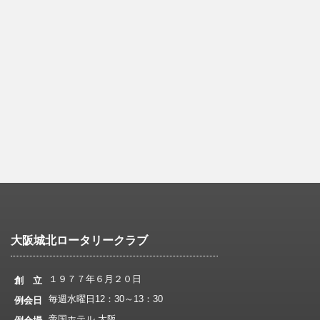
大阪城北ロータリークラブ
１９７７年６月２０日
創 立
毎週水曜日12：30～13：30
例会日
帝国ホテル 大阪