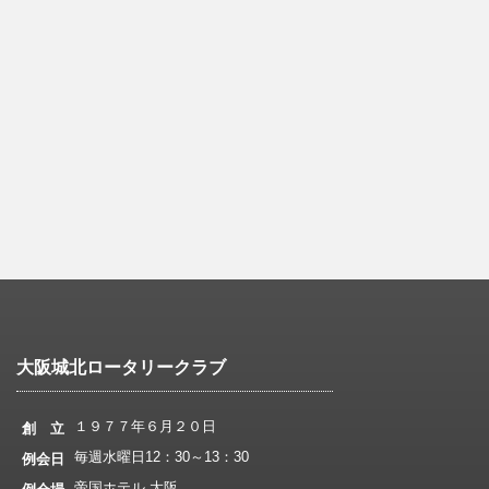
大阪城北ロータリークラブ
１９７７年６月２０日
創 立
毎週水曜日12：30～13：30
例会日
帝国ホテル 大阪