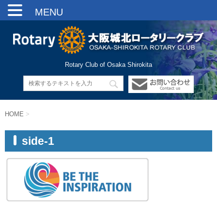
MENU
Rotary Club of Osaka Shirokita
HOME
>
side-1