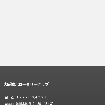
大阪城北ロータリークラブ
１９７７年６月２０日
創 立
毎週水曜日12：30～13：30
例会日