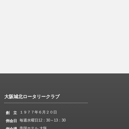
大阪城北ロータリークラブ
１９７７年６月２０日
創 立
毎週水曜日12：30～13：30
例会日
帝国ホテル 大阪
例会場