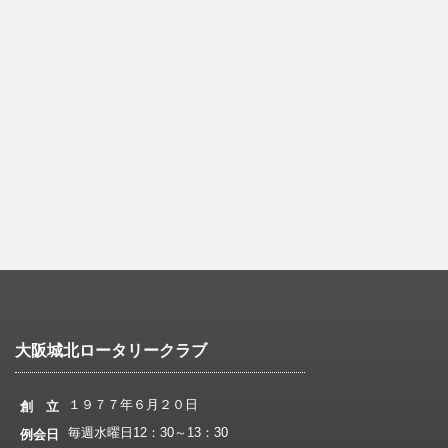
大阪城北ロータリークラブ
１９７７年６月２０日
創 立
毎週水曜日12：30～13：30
例会日