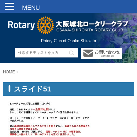
MENU
Rotary Club of Osaka Shirokita
HOME
>
スライド51