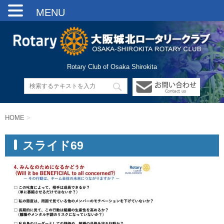
MENU
Rotary Club of Osaka Shirokita
HOME
>
スライド69