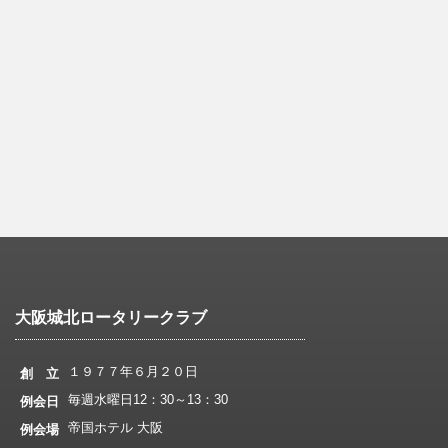
大阪城北ロータリークラブ
１９７７年６月２０日
創 立
毎週水曜日12：30～13：30
例会日
帝国ホテル 大阪
例会場