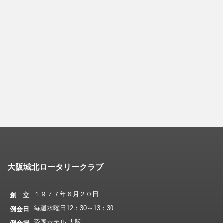
大阪城北ロータリークラブ
１９７７年６月２０日
創 立
毎週水曜日12：30～13：30
例会日
帝国ホテル 大阪
例会場