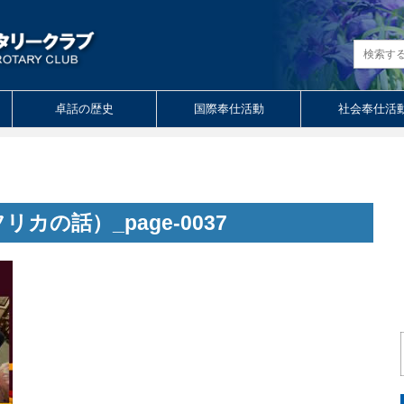
卓話の歴史
国際奉仕活動
社会奉仕活
の話）_page-0037