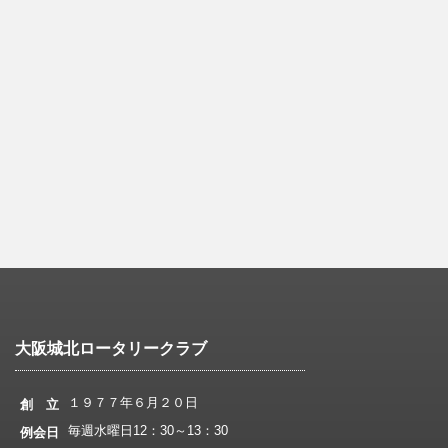
大阪城北ロータリークラブ
１９７７年６月２０日
創 立
毎週水曜日12：30～13：30
例会日