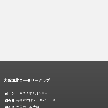
大阪城北ロータリークラブ
１９７７年６月２０日
創 立
毎週水曜日12：30～13：30
例会日
帝国ホテル 大阪
例会場