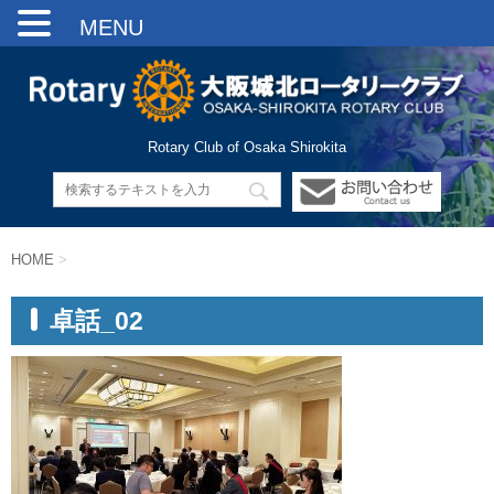
MENU
Rotary Club of Osaka Shirokita
HOME
>
卓話_02